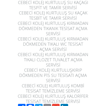
CEBECİ KOLEJ KURTULUŞ
SU KAÇAGI
TESPİT VE TAMİR SERVİSİ
CEBECİ KOLEJ KURTULUŞ
SU KAÇAK
TESBİT VE TAMİR SERVİSİ
CEBECİ KOLEJ KURTULUŞ
KIRMADAN
DÖKMEDEN TIKANIK TESİSAT AÇMA
SERVİSİ
CEBECİ KOLEJ KURTULUŞ
KIRMADAN
DÖKMEDEN TIKALI WC TESİSAT
AÇMA SERVİSİ
CEBECİ KOLEJ KURTULUŞ
KIRMADAN
TIKALI CLOZET TUVALET AÇMA
SERVİSİ
CEBECİ KOLEJ KURTULUŞ
KIRIP
DÖKMEDEN PİS SU TESİSATI AÇMA
SERVİSİ
CEBECİ KOLEJ KURTULUŞ
KOMBİ
TESİSAT TEMİZLEME SERVİSİ
CEBECİ KOLEJ KURTULUŞ
KALORİFER
TESİSAT TEMİZLEME SERVİSİ
Paylaş
Facebook
Twitter
Email
Gmail
LinkedIn