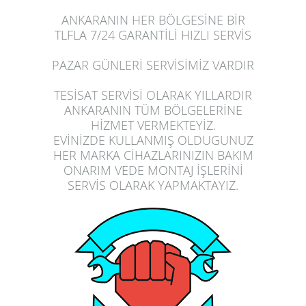
ANKARANIN HER BÖLGESİNE BİR
TLFLA 7/24 GARANTİLİ HIZLI SERVİS
PAZAR GÜNLERİ SERVİSİMİZ VARDIR
TESİSAT SERVİSİ OLARAK YILLARDIR
ANKARANIN TÜM BÖLGELERİNE
HİZMET VERMEKTEYİZ.
EVİNİZDE
KULLANMIŞ OLDUGUNUZ
HER MARKA CİHAZLARINIZIN BAKIM
ONARIM VEDE MONTAJ İŞLERİNİ
SERVİS OLARAK
YAPMAK
TAYIZ.