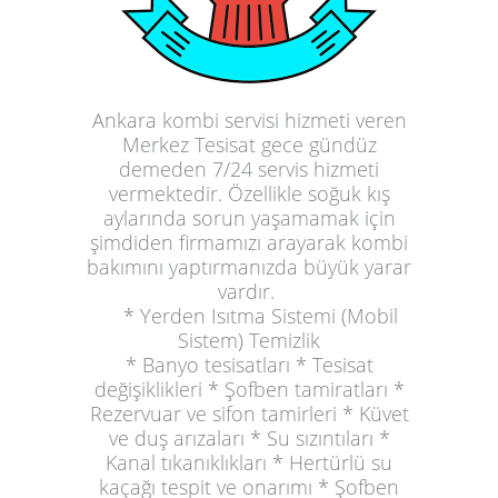
Ankara kombi servisi hizmeti veren
Merkez Tesisat gece gündüz
demeden 7/24 servis hizmeti
vermektedir. Özellikle soğuk kış
aylarında sorun yaşamamak için
şimdiden firmamızı arayarak kombi
bakımını yaptırmanızda büyük yarar
vardır.
* Yerden Isıtma Sistemi (Mobil
Sistem) Temizlik
* Banyo tesisatları * Tesisat
değişiklikleri * Şofben tamiratları *
Rezervuar ve sifon tamirleri * Küvet
ve duş arızaları * Su sızıntıları *
Kanal tıkanıklıkları * Hertürlü su
kaçağı tespit ve onarımı * Şofben