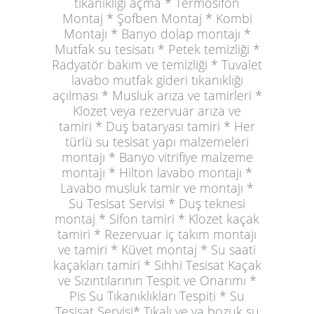
tıkanıklığı açma * Termosifon
Montaj * Şofben Montaj * Kombi
Montajı * Banyo dolap montajı *
Mutfak su tesisatı * Petek temizliği *
Radyatör bakım ve temizliği * Tuvalet
lavabo mutfak gideri tıkanıklığı
açılması * Musluk arıza ve tamirleri *
Klozet veya rezervuar arıza ve
tamiri * Duş bataryası tamiri * Her
türlü su tesisat yapı malzemeleri
montajı * Banyo vitrifiye malzeme
montajı * Hilton lavabo montajı *
Lavabo musluk tamir ve montajı *
Su Tesisat Servisi * Duş teknesi
montaj * Sifon tamiri * Klozet kaçak
tamiri * Rezervuar iç takım montajı
ve tamiri * Küvet montaj * Su saati
kaçakları tamiri * Sıhhi Tesisat Kaçak
ve Sızıntılarının Tespit ve Onarımı *
Pis Su Tıkanıklıkları Tespiti * Su
Tesisat Servisi* Tıkalı ve ya bozuk su