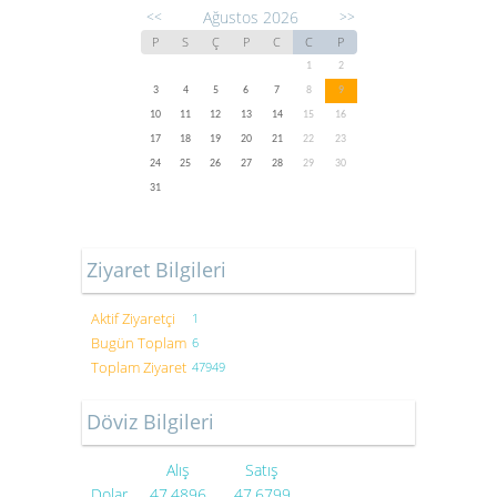
Ağustos 2026
<<
>>
P
S
Ç
P
C
C
P
1
2
3
4
5
6
7
8
9
10
11
12
13
14
15
16
17
18
19
20
21
22
23
24
25
26
27
28
29
30
31
Ziyaret Bilgileri
Aktif Ziyaretçi
1
Bugün Toplam
6
Toplam Ziyaret
47949
Döviz Bilgileri
Alış
Satış
Dolar
47.4896
47.6799