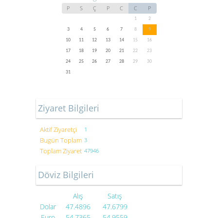
P
S
Ç
P
C
C
P
1
2
3
4
5
6
7
8
9
10
11
12
13
14
15
16
17
18
19
20
21
22
23
24
25
26
27
28
29
30
31
Ziyaret Bilgileri
Aktif Ziyaretçi
1
Bugün Toplam
3
Toplam Ziyaret
47946
Döviz Bilgileri
Alış
Satış
Dolar
47.4896
47.6799
Euro
54.7365
54.9559