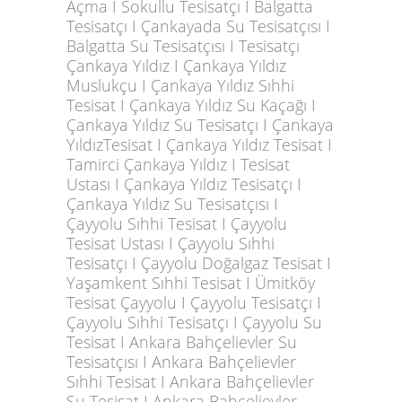
Açma I Sokullu Tesisatçı I Balgatta
Tesisatçı I Çankayada Su Tesisatçısı I
Balgatta Su Tesisatçısı I Tesisatçı
Çankaya Yıldız I Çankaya Yıldız
Muslukçu I Çankaya Yıldız Sıhhi
Tesisat I Çankaya Yıldız Su Kaçağı I
Çankaya Yıldız Su Tesisatçı I Çankaya
YıldızTesisat I Çankaya Yıldız Tesisat I
Tamirci Çankaya Yıldız I Tesisat
Ustası I Çankaya Yıldız Tesisatçı I
Çankaya Yıldız Su Tesisatçısı I
Çayyolu Sıhhi Tesisat I Çayyolu
Tesisat Ustası I Çayyolu Sıhhi
Tesisatçı I Çayyolu Doğalgaz Tesisat I
Yaşamkent Sıhhi Tesisat I Ümitköy
Tesisat Çayyolu I Çayyolu Tesisatçı I
Çayyolu Sıhhi Tesisatçı I Çayyolu Su
Tesisat I Ankara Bahçelievler Su
Tesisatçısı I Ankara Bahçelievler
Sıhhi Tesisat I Ankara Bahçelievler
Su Tesisat I Ankara Bahçelievler