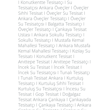
I Konutkentte Tesisatçı I Su
Tesisatçısı Ankara Öveçler I Öveçler
Sıhhi Tesisat I Öveçler Su Tesisat I
Ankara Öveçler Tesisatçı I Öveçler
Su Tesisatçısı I Balgatta Tesisatçı I
Öveçler Tesisatçı I Çankaya Tesisat
Ustası I Ankara Sokullu Tesisatçı I
Sokullu Tesisatçı I Mustafa Kemal
Mahallesi Tesisatçı I Ankara Mustafa
Kemal Mahallesi Tesisatçı I Kızılay Su
Tesisatı I Konutkent Tesisat I
Anıttepe Tesisat I Anıttepe Tesisatçı I
İncek Su Tesisat I İncek Tesisat I
İncek Su Tesisatçısı I Tunalı Tesisatçı
I Tunalı Tesisat Ankara I Kurtuluş
Tesisatçı I Kurtuluş Sıhhi Tesisat I
Kurtuluş Su Tesisatçısı I İncesu Su
Tesisat I Gop Tesisat I Doğalgaz
Tesisat Ankara Çankaya I Çankayada
Tesisatçı I Çankaya Tesisatçı I Ankara