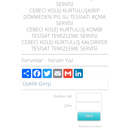
SERVİSİ
CEBECİ KOLEJ KURTULUŞ
KIRIP
DÖKMEDEN PİS SU TESİSATI AÇMA
SERVİSİ
CEBECİ KOLEJ KURTULUŞ
KOMBİ
TESİSAT TEMİZLEME SERVİSİ
CEBECİ KOLEJ KURTULUŞ
KALORİFER
TESİSAT TEMİZLEME SERVİSİ
Yorumlar
-
Yorum Yaz
Paylaş
Facebook
Twitter
Email
Gmail
LinkedIn
Üyelik Girişi
Kullanıcı adı
Şifre
Parolamı unuttum