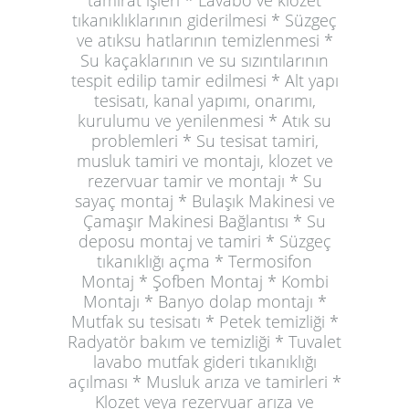
tamirat işleri * Lavabo ve klozet
tıkanıklıklarının giderilmesi * Süzgeç
ve atıksu hatlarının temizlenmesi *
Su kaçaklarının ve su sızıntılarının
tespit edilip tamir edilmesi * Alt yapı
tesisatı, kanal yapımı, onarımı,
kurulumu ve yenilenmesi * Atık su
problemleri * Su tesisat tamiri,
musluk tamiri ve montajı, klozet ve
rezervuar tamir ve montajı * Su
sayaç montaj * Bulaşık Makinesi ve
Çamaşır Makinesi Bağlantısı * Su
deposu montaj ve tamiri * Süzgeç
tıkanıklığı açma * Termosifon
Montaj * Şofben Montaj * Kombi
Montajı * Banyo dolap montajı *
Mutfak su tesisatı * Petek temizliği *
Radyatör bakım ve temizliği * Tuvalet
lavabo mutfak gideri tıkanıklığı
açılması * Musluk arıza ve tamirleri *
Klozet veya rezervuar arıza ve