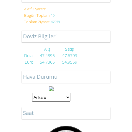
Aktif Ziyaretçi
1
Bugün Toplam
16
Toplam Ziyaret
47959
Döviz Bilgileri
Alış
Satış
Dolar
47.4896
47.6799
Euro
54.7365
54.9559
Hava Durumu
Saat