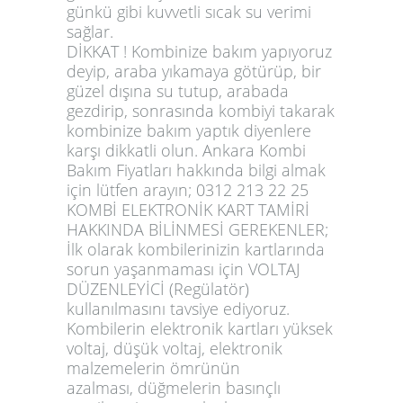
günkü gibi kuvvetli sıcak su verimi
sağlar.
DİKKAT !
Kombinize bakım yapıyoruz
deyip, araba yıkamaya götürüp, bir
güzel dışına su tutup, arabada
gezdirip, sonrasında kombiyi takarak
kombinize bakım yaptık diyenlere
karşı dikkatli olun.
Ankara Kombi
Bakım Fiyatları
hakkında bilgi almak
için lütfen arayın;
0312 213 22 25
KOMBİ ELEKTRONİK KART TAMİRİ
HAKKINDA BİLİNMESİ GEREKENLER;
İlk olarak kombilerinizin kartlarında
sorun yaşanmaması için
VOLTAJ
DÜZENLEYİCİ
(Regülatör)
kullanılmasını tavsiye ediyoruz.
Kombilerin elektronik kartları
yüksek
voltaj
,
düşük voltaj
,
elektronik
malzemelerin ömrünün
azalması
,
düğmelerin basınçlı