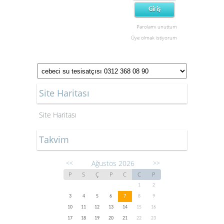
Parolamı unuttum
Üye olmak istiyorum
Site Haritası
Site Haritası
Takvim
Ağustos 2026
<<
>>
P
S
Ç
P
C
C
P
1
2
3
4
5
6
7
8
9
10
11
12
13
14
15
16
17
18
19
20
21
22
23