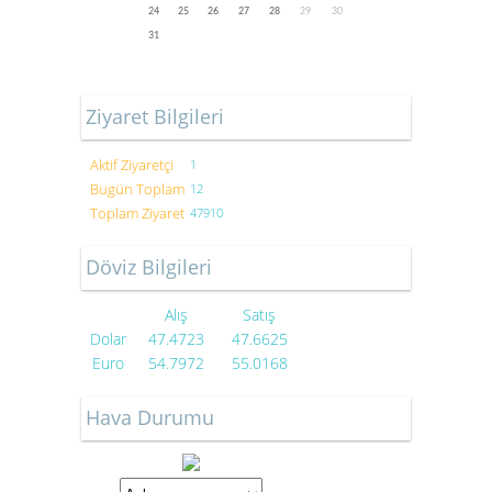
24
25
26
27
28
29
30
31
Ziyaret Bilgileri
Aktif Ziyaretçi
1
Bugün Toplam
12
Toplam Ziyaret
47910
Döviz Bilgileri
Alış
Satış
Dolar
47.4723
47.6625
Euro
54.7972
55.0168
Hava Durumu