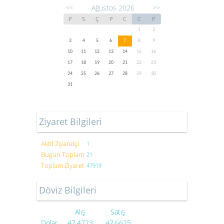
Ağustos 2026
<<
>>
P
S
Ç
P
C
C
P
1
2
3
4
5
6
7
8
9
10
11
12
13
14
15
16
17
18
19
20
21
22
23
24
25
26
27
28
29
30
31
Ziyaret Bilgileri
Aktif Ziyaretçi
1
Bugün Toplam
21
Toplam Ziyaret
47919
Döviz Bilgileri
Alış
Satış
Dolar
47.4723
47.6625