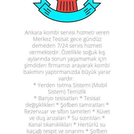
Ankara kombi servisi hizmeti veren
Merkez Tesisat gece gündüz
demeden 7/24 servis hizmeti
vermektedir. Özellikle soğuk kış
aylarında sorun yaşamamak için
şimdiden firmamızı arayarak kombi
bakımını yaptırmanızda büyük yarar
vardır.
* Yerden Isıtma Sistemi (Mobil
Sistem) Temizlik
* Banyo tesisatları * Tesisat
değişiklikleri * Şofben tamiratları *
Rezervuar ve sifon tamirleri * Küvet
ve duş arızaları * Su sızıntıları *
Kanal tıkanıklıkları * Hertürlü su
kaçağı tespit ve onarımı * Şofben