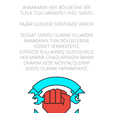
ANKARANIN HER BÖLGESİNE BİR
TLFLA 7/24 GARANTİLİ HIZLI SERVİS
PAZAR GÜNLERİ SERVİSİMİZ VARDIR
TESİSAT SERVİSİ OLARAK YILLARDIR
ANKARANIN TÜM BÖLGELERİNE
HİZMET VERMEKTEYİZ.
EVİNİZDE
KULLANMIŞ OLDUGUNUZ
HER MARKA CİHAZLARINIZIN BAKIM
ONARIM VEDE MONTAJ İŞLERİNİ
SERVİS OLARAK
YAPMAK
TAYIZ.