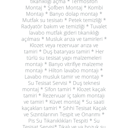
tıkanıklığı açma * Termosifon
Montaj * Şofben Montaj * Kombi
Montajı * Banyo dolap montajı *
Mutfak su tesisatı * Petek temizliği *
Radyatör bakım ve temizliği * Tuvalet
lavabo mutfak gideri tıkanıklığı
açılması * Musluk arıza ve tamirleri *
Klozet veya rezervuar arıza ve
tamiri * Duş bataryası tamiri * Her
türlü su tesisat yapı malzemeleri
montajı * Banyo vitrifiye malzeme
montajı * Hilton lavabo montajı *
Lavabo musluk tamir ve montajı *
Su Tesisat Servisi * Duş teknesi
montaj * Sifon tamiri * Klozet kaçak
tamiri * Rezervuar iç takım montajı
ve tamiri * Küvet montaj * Su saati
kaçakları tamiri * Sıhhi Tesisat Kaçak
ve Sızıntılarının Tespit ve Onarımı *
Pis Su Tıkanıklıkları Tespiti * Su
Tesisat Servisi* Tıkalı ve ya bozuk su