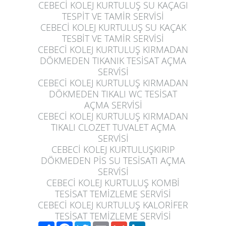
CEBECİ KOLEJ KURTULUŞ
SU KAÇAGI
TESPİT VE TAMİR SERVİSİ
CEBECİ KOLEJ KURTULUŞ
SU KAÇAK
TESBİT VE TAMİR SERVİSİ
CEBECİ KOLEJ KURTULUŞ
KIRMADAN
DÖKMEDEN TIKANIK TESİSAT AÇMA
SERVİSİ
CEBECİ KOLEJ KURTULUŞ
KIRMADAN
DÖKMEDEN TIKALI WC TESİSAT
AÇMA SERVİSİ
CEBECİ KOLEJ KURTULUŞ
KIRMADAN
TIKALI CLOZET TUVALET AÇMA
SERVİSİ
CEBECİ KOLEJ KURTULUŞ
KIRIP
DÖKMEDEN PİS SU TESİSATI AÇMA
SERVİSİ
CEBECİ KOLEJ KURTULUŞ
KOMBİ
TESİSAT TEMİZLEME SERVİSİ
CEBECİ KOLEJ KURTULUŞ
KALORİFER
TESİSAT TEMİZLEME SERVİSİ
Paylaş
Facebook
Twitter
Email
Gmail
LinkedIn