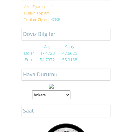
Aktif Ziyaretçi
1
Bugün Toplam
11
Toplam Ziyaret
47909
Döviz Bilgileri
Alış
Satış
Dolar
47.4723
47.6625
Euro
54.7972
55.0168
Hava Durumu
Saat