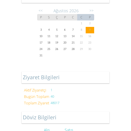
Ağustos 2026
<<
>>
P
S
Ç
P
C
C
P
1
2
3
4
5
6
7
8
9
10
11
12
13
14
15
16
17
18
19
20
21
22
23
24
25
26
27
28
29
30
31
Ziyaret Bilgileri
Aktif Ziyaretçi
1
Bugün Toplam
40
Toplam Ziyaret
48017
Döviz Bilgileri
Alış
Satış