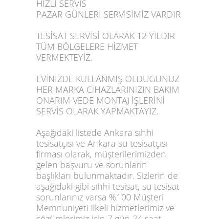
HIZLI SERVİS
PAZAR GÜNLERİ SERVİSİMİZ VARDIR
TESİSAT SERVİSİ OLARAK 12 YILDIR
TÜM BÖLGELERE HİZMET
VERMEKTEYİZ.
EVİNİZDE KULLANMIŞ OLDUGUNUZ
HER MARKA CİHAZLARINIZIN BAKIM
ONARIM VEDE MONTAJ İŞLERİNİ
SERVİS OLARAK YAPMAKTAYIZ.
Aşağıdaki listede
Ankara sıhhi
tesisatçısı
ve
Ankara su tesisatçısı
firması
olarak, müşterilerimizden
gelen başvuru ve sorunların
başlıkları bulunmaktadır. Sizlerin de
aşağıdaki gibi sıhhi tesisat, su tesisat
sorunlarınız varsa %100 Müşteri
Memnuniyeti ilkeli hizmetlerimiz ve
çözümlerimiz için 7 gün 24 saat