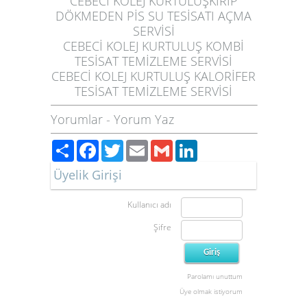
CEBECİ KOLEJ KURTULUŞ
KIRIP
DÖKMEDEN PİS SU TESİSATI AÇMA
SERVİSİ
CEBECİ KOLEJ KURTULUŞ
KOMBİ
TESİSAT TEMİZLEME SERVİSİ
CEBECİ KOLEJ KURTULUŞ
KALORİFER
TESİSAT TEMİZLEME SERVİSİ
Yorumlar
-
Yorum Yaz
Paylaş
Facebook
Twitter
Email
Gmail
LinkedIn
Üyelik Girişi
Kullanıcı adı
Şifre
Parolamı unuttum
Üye olmak istiyorum