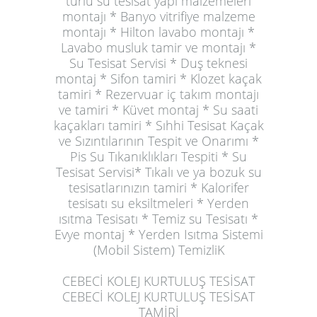
türlü su tesisat yapı malzemeleri
montajı * Banyo vitrifiye malzeme
montajı * Hilton lavabo montajı *
Lavabo musluk tamir ve montajı *
Su Tesisat Servisi * Duş teknesi
montaj * Sifon tamiri * Klozet kaçak
tamiri * Rezervuar iç takım montajı
ve tamiri * Küvet montaj * Su saati
kaçakları tamiri * Sıhhi Tesisat Kaçak
ve Sızıntılarının Tespit ve Onarımı *
Pis Su Tıkanıklıkları Tespiti * Su
Tesisat Servisi* Tıkalı ve ya bozuk su
tesisatlarınızın tamiri * Kalorifer
tesisatı su eksiltmeleri * Yerden
ısıtma Tesisatı * Temiz su Tesisatı *
Evye montaj * Yerden Isıtma Sistemi
(Mobil Sistem) TemizliK
CEBECİ KOLEJ KURTULUŞ TESİSAT
CEBECİ KOLEJ KURTULUŞ
TESİSAT
TAMİRİ