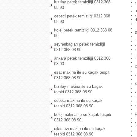
kızılay petek temizliği 0312 368
-
08 90
-
cebeci petek temizliği 0312 368
-
-
08 90
-
kolej petek temizliği 0312 368 08
D
90
-
seyranbağları petek temizliği
-
0312 368 08 90
-
-
ankara petek temziliği 0312 368
-
08 90
O
esat makina ile su kaçak tespiti
-
0312 368 08 90
K
kızılay makina ile su kaçak
tamiri 0312 368 08 90
-
-
cebeci makina ile su kaçak
-
tespiti 0312 368 08 90
-
kolej makina ile su kaçak tespiti
Ç
0312 368 08 90
-
-
dikimevi makina ile su kaçak
-
tespiti 0312 368 08 90