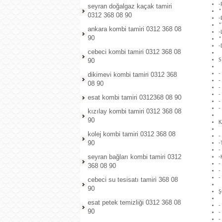
-
seyran doğalgaz kaçak tamiri
*
0312 368 08 90
-
*
ankara kombi tamiri 0312 368 08
-
90
*
-
cebeci kombi tamiri 0312 368 08
90
S
dikimevi kombi tamiri 0312 368
-
-
08 90
-
-
esat kombi tamiri 0312368 08 90
-
-
kızılay kombi tamiri 0312 368 08
90
K
kolej kombi tamiri 0312 368 08
-
90
-
-
seyran bağları kombi tamiri 0312
-
-
368 08 90
-
-
cebeci su tesisatı tamiri 368 08
90
Ş
esat petek temizliği 0312 368 08
-
90
-
-