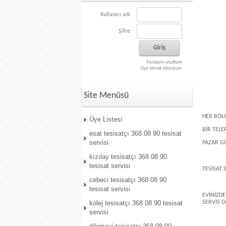
Kullanıcı adı
Şifre
Parolamı unuttum
Üye olmak istiyorum
Site Menüsü
HER BÖL
Üye Listesi
BİR TELE
esat tesisatçı 368 08 90 tesisat
servisi
PAZAR GÜ
kızılay tesisatçı 368 08 90
tesisat servisi
TESİSAT 
cebeci tesisatçı 368 08 90
tesisat servisi
EVİNİZD
kolej tesisatçı 368 08 90 tesisat
SERVİS O
servisi