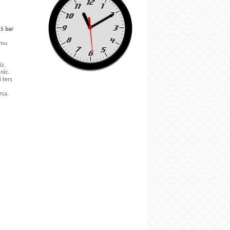
,5 bar
umu
iz.
niz.
i ters
rsa,