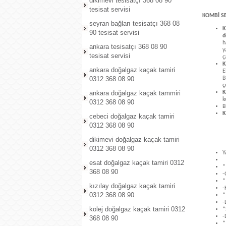
dikimevi tesisatçı 368 08 90
tesisat servisi
KOMBİ S
seyran bağları tesisatçı 368 08
K
90 tesisat servisi
d
h
ankara tesisatçı 368 08 90
y
tesisat servisi
ç
K
ankara doğalgaz kaçak tamiri
E
0312 368 08 90
B
ç
ankara doğalgaz kaçak tammiri
K
k
0312 368 08 90
B
K
cebeci doğalgaz kaçak tamiri
0312 368 08 90
dikimevi doğalgaz kaçak tamiri
0312 368 08 90
Y
esat doğalgaz kaçak tamiri 0312
*
368 08 90
-
*
kızılay doğalgaz kaçak tamiri
-
0312 368 08 90
*
-
kolej doğalgaz kaçak tamiri 0312
*
-
368 08 90
*