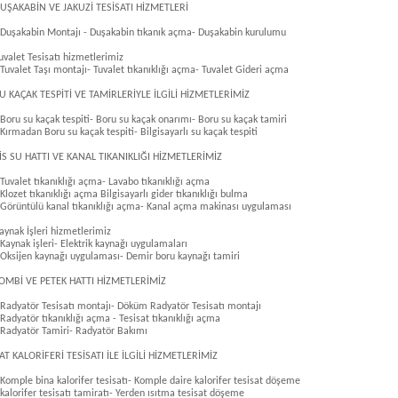
UŞAKABİN VE JAKUZİ TESİSATI HİZMETLERİ
 Duşakabin Montajı - Duşakabin tıkanık açma- Duşakabin kurulumu
uvalet Tesisatı hizmetlerimiz
 Tuvalet Taşı montajı- Tuvalet tıkanıklığı açma- Tuvalet Gideri açma
U KAÇAK TESPİTİ VE TAMİRLERİYLE İLGİLİ HİZMETLERİMİZ
 Boru su kaçak tespiti- Boru su kaçak onarımı- Boru su kaçak tamiri
 Kırmadan Boru su kaçak tespiti- Bilgisayarlı su kaçak tespiti
İS SU HATTI VE KANAL TIKANIKLIĞI HİZMETLERİMİZ
 Tuvalet tıkanıklığı açma- Lavabo tıkanıklığı açma
 Klozet tıkanıklığı açma Bilgisayarlı gider tıkanıklığı bulma
 Görüntülü kanal tıkanıklığı açma- Kanal açma makinası uygulaması
aynak İşleri hizmetlerimiz
 Kaynak işleri- Elektrik kaynağı uygulamaları
 Oksijen kaynağı uygulaması- Demir boru kaynağı tamiri
OMBİ VE PETEK HATTI HİZMETLERİMİZ
 Radyatör Tesisatı montajı- Döküm Radyatör Tesisatı montajı
 Radyatör tıkanıklığı açma - Tesisat tıkanıklığı açma
 Radyatör Tamiri- Radyatör Bakımı
AT KALORİFERİ TESİSATI İLE İLGİLİ HİZMETLERİMİZ
 Komple bina kalorifer tesisatı- Komple daire kalorifer tesisat döşeme
 kalorifer tesisatı tamiratı- Yerden ısıtma tesisat döşeme