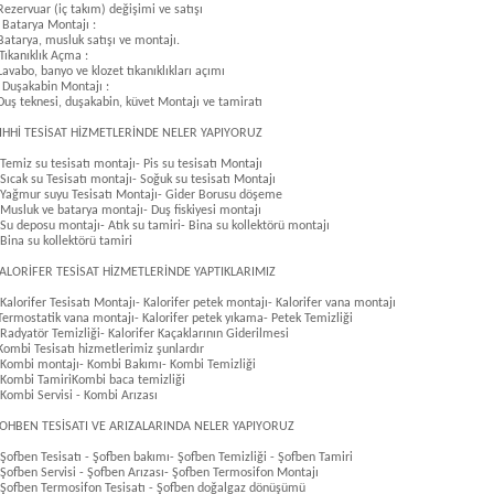
Rezervuar (iç takım) değişimi ve satışı
 Batarya Montajı :
Batarya, musluk satışı ve montajı.
Tıkanıklık Açma :
Lavabo, banyo ve klozet tıkanıklıkları açımı
 Duşakabin Montajı :
Duş teknesi, duşakabin, küvet Montajı ve tamiratı
IHHİ TESİSAT HİZMETLERİNDE NELER YAPIYORUZ
 Temiz su tesisatı montajı- Pis su tesisatı Montajı
 Sıcak su Tesisatı montajı- Soğuk su tesisatı Montajı
 Yağmur suyu Tesisatı Montajı- Gider Borusu döşeme
 Musluk ve batarya montajı- Duş fiskiyesi montajı
 Su deposu montajı- Atık su tamiri- Bina su kollektörü montajı
 Bina su kollektörü tamiri
ALORİFER TESİSAT HİZMETLERİNDE YAPTIKLARIMIZ
 Kalorifer Tesisatı Montajı- Kalorifer petek montajı- Kalorifer vana montajı
Termostatik vana montajı- Kalorifer petek yıkama- Petek Temizliği
 Radyatör Temizliği- Kalorifer Kaçaklarının Giderilmesi
Kombi Tesisatı hizmetlerimiz şunlardır
 Kombi montajı- Kombi Bakımı- Kombi Temizliği
 Kombi TamiriKombi baca temizliği
 Kombi Servisi - Kombi Arızası
OHBEN TESİSATI VE ARIZALARINDA NELER YAPIYORUZ
 Şofben Tesisatı - Şofben bakımı- Şofben Temizliği - Şofben Tamiri
 Şofben Servisi - Şofben Arızası- Şofben Termosifon Montajı
 Şofben Termosifon Tesisatı - Şofben doğalgaz dönüşümü