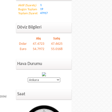
Aktif Ziyaretçi
1
Bugün Toplam
19
Toplam Ziyaret
47917
Döviz Bilgileri
Alış
Satış
Dolar
47.4723
47.6625
Euro
54.7972
55.0168
Hava Durumu
Saat
ERİNİ