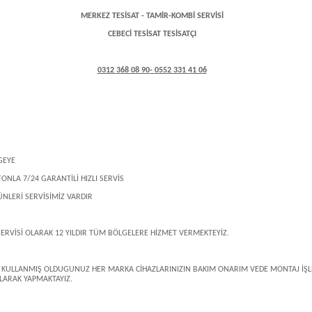
MERKEZ TESİSAT - TAMİR-KOMBİ SERVİSİ
CEBECİ TESİSAT TESİSATÇI
0312
368 08 90
- 0552 331 41 06
GEYE
FONLA 7/24 GARANTİLİ HIZLI SERVİS
NLERİ SERVİSİMİZ VARDIR
SERVİSİ OLARAK 12 YILDIR TÜM BÖLGELERE HİZMET VERMEKTEYİZ.
E KULLANMIŞ OLDUGUNUZ HER MARKA CİHAZLARINIZIN BAKIM ONARIM VEDE MONTAJ İŞL
LARAK YAPMAKTAYIZ.