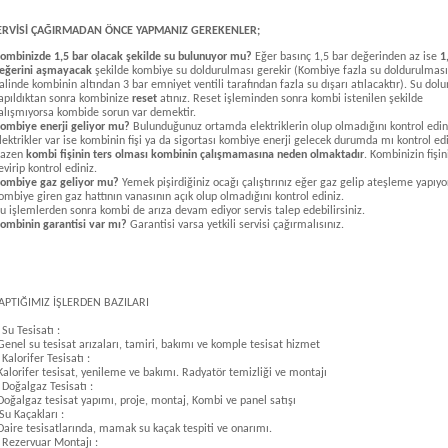
ERVİSİ ÇAĞIRMADAN ÖNCE YAPMANIZ GEREKENLER;
ombinizde 1,5 bar olacak şekilde su bulunuyor mu?
Eğer basınç 1,5 bar değerinden az ise
1
eğerini aşmayacak
şekilde kombiye su doldurulması gerekir (Kombiye fazla su doldurulması
alinde kombinin altından 3 bar emniyet ventili tarafından fazla su dışarı atılacaktır). Su dol
apıldıktan sonra kombinize
reset
atınız. Reset işleminden sonra kombi istenilen şekilde
alışmıyorsa kombide sorun var demektir.
ombiye enerji geliyor mu?
Bulunduğunuz ortamda elektriklerin olup olmadığını kontrol edin
lektrikler var ise kombinin fişi ya da sigortası kombiye enerji gelecek durumda mı kontrol edi
azen
kombi fişinin ters olması kombinin çalışmamasına neden olmaktadır
. Kombinizin fişin
evirip kontrol ediniz.
ombiye gaz geliyor mu?
Yemek pişirdiğiniz ocağı çalıştırınız eğer gaz gelip ateşleme yapıyo
ombiye giren gaz hattının vanasının açık olup olmadığını kontrol ediniz.
u işlemlerden sonra kombi de arıza devam ediyor servis talep edebilirsiniz.
ombinin garantisi var mı?
Garantisi varsa yetkili servisi çağırmalısınız.
APTIĞIMIZ İŞLERDEN BAZILARI
 Su Tesisatı :
Genel su tesisat arızaları, tamiri, bakımı ve komple tesisat hizmet
 Kalorifer Tesisatı :
Kalorifer tesisat, yenileme ve bakımı. Radyatör temizliği ve montajı
 Doğalgaz Tesisatı :
Doğalgaz tesisat yapımı, proje, montaj, Kombi ve panel satışı
Su Kaçakları :
Daire tesisatlarında, mamak su kaçak tespiti ve onarımı.
 Rezervuar Montajı :