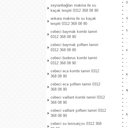
D
seyranbağları makina ile su
kaçak tespiti 0312 368 08 90
-
ankara makina ile su kaçak
T
-
tespiti 0312 368 08 90
S
cebeci baymak kombi tamiri
0312 368 08 90
-
-
cebeci baymak şofben tamiri
0312 368 08 90
P
cebeci buderus kombi tamiri
-
0312 368 08 90
-
-
cebeci eca kombi tamiri 0312
K
368 08 90
-
-
cebeci eca şofben tamiri 0312
368 08 90
K
cebeci vaillant kombi tamiri 0312
-
368 08 90
-
-
cebeci vaillant şofben tamiri 0312
K
368 08 90
-
cebeci su tesisatçısı 0312 368
-