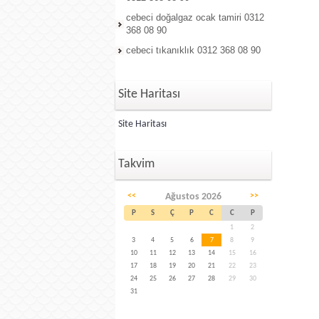
cebeci doğalgaz ocak tamiri 0312
368 08 90
cebeci tıkanıklık 0312 368 08 90
Site Haritası
Site Haritası
Takvim
<<
Ağustos 2026
>>
P
S
Ç
P
C
C
P
1
2
3
4
5
6
7
8
9
10
11
12
13
14
15
16
17
18
19
20
21
22
23
24
25
26
27
28
29
30
31