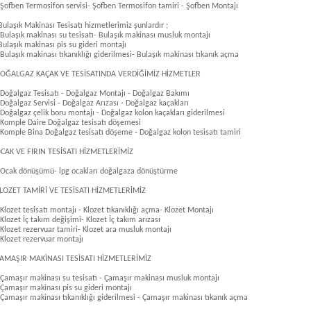
 Şofben Termosifon servisi- Şofben Termosifon tamiri - Şofben Montajı
Bulaşık Makinası Tesisatı hizmetlerimiz şunlardır ;
 Bulaşık makinası su tesisatı- Bulaşık makinası musluk montajı
Bulaşık makinası pis su gideri montajı
 Bulaşık makinası tıkanıklığı giderilmesi- Bulaşık makinası tıkanık açma
OĞALGAZ KAÇAK VE TESİSATINDA VERDİĞİMİZ HİZMETLER
 Doğalgaz Tesisatı - Doğalgaz Montajı - Doğalgaz Bakımı
 Doğalgaz Servisi - Doğalgaz Arızası - Doğalgaz kaçakları
 Doğalgaz çelik boru montajı - Doğalgaz kolon kaçakları giderilmesi
 Komple Daire Doğalgaz tesisatı döşemesi
 Komple Bina Doğalgaz tesisatı döşeme - Doğalgaz kolon tesisatı tamiri
CAK VE FIRIN TESİSATI HİZMETLERİMİZ
 Ocak dönüşümü- lpg ocakları doğalgaza dönüştürme
LOZET TAMİRİ VE TESİSATI HİZMETLERİMİZ
 Klozet tesisatı montajı - Klozet tıkanıklığı açma- Klozet Montajı
 Klozet İç takım değişimi- Klozet İç takım arızası
 Klozet rezervuar tamiri- Klozet ara musluk montajı
 Klozet rezervuar montajı
AMAŞIR MAKİNASI TESİSATI HİZMETLERİMİZ
 Çamaşır makinası su tesisatı - Çamaşır makinası musluk montajı
 Çamaşır makinası pis su gideri montajı
 Çamaşır makinası tıkanıklığı giderilmesi - Çamaşır makinası tıkanık açma