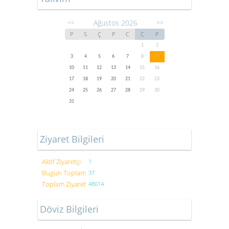
Ağustos 2026
<<
>>
P
S
Ç
P
C
C
P
1
2
3
4
5
6
7
8
9
10
11
12
13
14
15
16
17
18
19
20
21
22
23
24
25
26
27
28
29
30
31
Ziyaret Bilgileri
Aktif Ziyaretçi
1
Bugün Toplam
37
Toplam Ziyaret
48014
Döviz Bilgileri