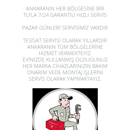
ANKARANIN HER BÖLGESİNE BİR
TLFLA 7/24 GARANTİLİ HIZLI SERVİS
PAZAR GÜNLERİ SERVİSİMİZ VARDIR
TESİSAT SERVİSİ OLARAK YILLARDIR
ANKARANIN TÜM BÖLGELERİNE
HİZMET VERMEKTEYİZ.
EVİNİZDE
KULLANMIŞ OLDUGUNUZ
HER MARKA CİHAZLARINIZIN BAKIM
ONARIM VEDE MONTAJ İŞLERİNİ
SERVİS OLARAK
YAPMAK
TAYIZ.