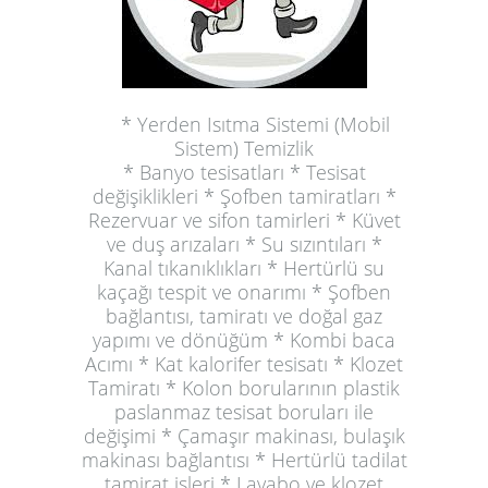
* Yerden Isıtma Sistemi (Mobil
Sistem) Temizlik
* Banyo tesisatları * Tesisat
değişiklikleri * Şofben tamiratları *
Rezervuar ve sifon tamirleri * Küvet
ve duş arızaları * Su sızıntıları *
Kanal tıkanıklıkları * Hertürlü su
kaçağı tespit ve onarımı * Şofben
bağlantısı, tamiratı ve doğal gaz
yapımı ve dönüğüm * Kombi baca
Acımı * Kat kalorifer tesisatı * Klozet
Tamiratı * Kolon borularının plastik
paslanmaz tesisat boruları ile
değişimi * Çamaşır makinası, bulaşık
makinası bağlantısı * Hertürlü tadilat
tamirat işleri * Lavabo ve klozet