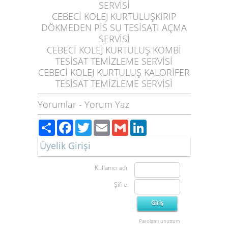
SERVİSİ
CEBECİ KOLEJ KURTULUŞ
KIRIP
DÖKMEDEN PİS SU TESİSATI AÇMA
SERVİSİ
CEBECİ KOLEJ KURTULUŞ
KOMBİ
TESİSAT TEMİZLEME SERVİSİ
CEBECİ KOLEJ KURTULUŞ
KALORİFER
TESİSAT TEMİZLEME SERVİSİ
Yorumlar
-
Yorum Yaz
Paylaş
Facebook
Twitter
Email
Gmail
LinkedIn
Üyelik Girişi
Kullanıcı adı
Şifre
Parolamı unuttum