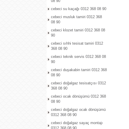
08 90
cebeci su kaçağı 0312 368 08 90
cebeci musluk tamiri 0312 368
08 90
cebeci klozet tamiri 0312 368 08
90
cebeci sıhhi tesisat tamiri 0312
368 08 90
cebeci teknik servis 0312 368 08
90
cebeci duşakabin tamiri 0312 368
08 90
cebeci doğalgaz tesisatçısı 0312
368 08 90
cebeci ocak dönüşümü 0312 368
08 90
cebeci doğalgaz ocak dönüşümü
0312 368 08 90
cebeci doğalgaz sayaç montajı
0312 368 08 90