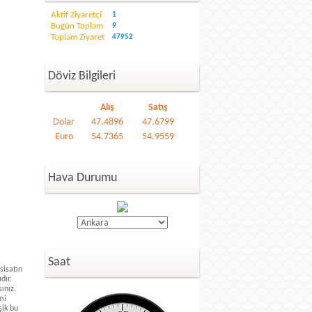
Aktif Ziyaretçi
1
Bugün Toplam
9
Toplam Ziyaret
47952
Döviz Bilgileri
Alış
Satış
Dolar
47.4896
47.6799
Euro
54.7365
54.9559
Hava Durumu
Saat
sisatın
dır.
ınız.
mi
şik bu