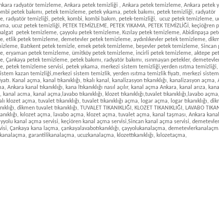
nkara radyatör temizleme, Ankara petek temizliği , Ankara petek temizleme, Ankara petek 
mbi petek bakımı, petek temizleme, petek yıkama, petek bakımı, petek temizliği, radyatör
, radyatör temizliği, petek, kombi, kombi bakım, petek-temizliği, ucuz petek temizleme, u
ama, ucuz petek temizliği, PETEK TEMİZLEME, PETEK YIKAMA, PETEK TEMİZLİĞİ, keçiöğren 
balgat petek temizleme, çayyolu petek temizleme, Kızılay petek temizleme, Abidinpaşa pet
, etlik petek temizleme, demetevler petek temizleme, aydınlıkevler petek temizleme, dik
izleme, Batıkent petek temizle, emek petek temizleme, beşevler petek temizleme, Sincan 
, eryaman petek temizleme, ümitköy petek temizleme, incirli petek temizleme, aktepe pe
, Çankaya petek temizleme, petek bakımı, radyatör bakımı, ısınmayan petekler, demetevle
, petek temizleme servisi, petek yıkama, merkezi sistem temizliği,yerden ısıtma temizliği,
istem kazan temizliği,merkezi sistem temizlik, yerden ısıtma temizlik fiyatı, merkezi sistem
iyatı. Kanal açma, kanal tıkanıklığı, tıkalı kanal, kanalizasyon tıkanıklığı, kanalizasyon açma,
, Ankara kanal tıkanıklığı, kana ltıkanıklığı nasıl açılır, kanal açma Ankara, kanal arıza, kana
i, kanal acma, kanal açma,lavabo tıkanıklığı, klozet tıkanıklığı,tuvalet tıkanıklığı,lavabo açma
lı klozet açma, tuvalet tıkanıklığı, tuvalet tıkanıklığı açma, logar açma, logar tıkanıklığı, di
anıklığı, dikmen tuvalet tıkanıklığı, TUVALET TIKANIKLIĞI, KLOZET TIKANIKLIĞI, LAVABO TIKAN
anıklığı, kılozet açma, lavabo açma, klozet açma, tuvalet açma, kanal taşması, Ankara kan
çayyolu kanal açma servisi, keçiören kanal açma servisi,Sincan kanal açma servisi, demetevle
isi, Çankaya kana laçma, çankayalavabotıkanıklığı, çayyolukanalaçma, demetevlerkanalaçm
analaçma, garantilikanalaçma, ucuzkanalaçma, klozettıkanıklığı, kılozetaçma,