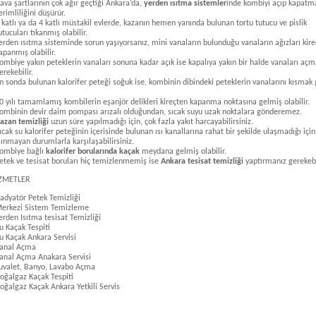
ava şartlarının çok ağır geçtiği Ankara’da,
yerden ısıtma sistemler
inde kombiyi açıp kapatma
erimliliğini düşürür.
 katlı ya da 4 katlı müstakil evlerde, kazanın hemen yanında bulunan tortu tutucu ve pislik
utucuları tıkanmış olabilir.
erden ısıtma sisteminde sorun yaşıyorsanız, mini vanaların bulunduğu vanaların ağızları kir
apanmış olabilir.
ombiye yakın peteklerin vanaları sonuna kadar açık ise kapalıya yakın bir halde vanaları açm
erekebilir.
n sonda bulunan kalorifer peteği soğuk ise, kombinin dibindeki peteklerin vanalarını kısmak 
0 yılı tamamlamış kombilerin eşanjör delikleri kireçten kapanma noktasına gelmiş olabilir.
ombinin devir daim pompası arızalı olduğundan, sıcak suyu uzak noktalara gönderemez.
azan temizliği
uzun süre yapılmadığı için, çok fazla yakıt harcayabilirsiniz.
ıcak su kalorifer peteğinin içerisinde bulunan ısı kanallarına rahat bir şekilde ulaşmadığı için
sınmayan durumlarla karşılaşabilirsiniz.
ombiye bağlı
kalorifer borularında kaçak
meydana gelmiş olabilir.
etek ve tesisat boruları hiç temizlenmemiş ise
Ankara tesisat temizliği
yaptırmanız gerekebi
İZMETLER
adyatör Petek Temizliği
erkezi Sistem Temizleme
erden Isıtma tesisat Temizliği
u Kaçak Tespiti
u Kaçak Ankara Servisi
anal Açma
anal Açma Anakara Servisi
uvalet, Banyo, Lavabo Açma
oğalgaz Kaçak Tespiti
oğalgaz Kaçak Ankara Yetkili Servis