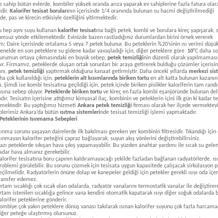
 sahip bütün evlerde, kombiler yüksek oranda arıza yaparak ev sahiplerine fazla fatura olar
dir.
Kalorifer tesisat boruları
nın içerisinde 1/4 oranında bulunan su hacmi değiştirilmediği
, pas ve kirecin etkisiyle özelliğini yitirmektedir.
yu hep aynı suyu kullanan
kalorifer tesisat
ına bağlı petek, kombi ve borulara kireç yapışarak, 
lumsuz yönde etkilemektedir. Evinizde bazen rastladığınız durumlardan birini örnek vererek
ım; Daire içerisinde ortalama 5 veya 7 petek bulunur. Bu peteklerin %20’sinin ısı verimi düşü
 Genelde en son peteklere su gidene kadar yavaşladığı için, diğer peteklere göre
10
°C daha s
durumun ortaya çıkmasındaki en büyük sebep,
petek temizliği
nin düzenli olarak yapılmamas
ır. Firmamız, peteklerde oluşan ortak sorunları bir araya getirerek bulduğu çözümler içerisi
nı,
petek temizliği
yaptırmak olduğuna kanaat getirmiştir. Daha önceki yıllarda
merkezi sis
a çok kullanıldığı için,
peteklerin alt kısımlarında biriken tortu
en alt katta bulunan kazanın
. Şimdi ise kombi tesisatına geçildiği için, petek içinde biriken pislikler kaloriferin tam rand
ına sebep oluyor.
Peteklerde biriken tortu
ve kireç en fazla kombi eşanjöründe bulunan deli
ır. Tesisatın içerisine attığımız kimyasal ilaç, kombinin ve peteklerin içini ilk gün ki kadar t
rmektedir. Bu yaptığımız hizmeti
Ankara petek temizliği
firması olarak her ilçede vermekteyi
plerimiz Ankara’da bütün
ısıtma sistemleri
nde tesisat temizliği işlemi yapmaktadır.
 Peteklerinin Isınmama Sebepleri
sınma sorunu yaşayan dairelerde ilk bakılması gereken yer kombinin filtresidir. Tıkandığı için o
sınmayan kalorifer peteğini çapraz bağlayarak, suyun akış yönlerini değiştirebilirsiniz.
azı peteklerde sıkışan hava çıkış yapamayabilir. Bu yüzden anahtar yardımı ile sıcak su gele
adar hava almanız gerekebilir.
alorifer tesisatına boru çapının kaldıramayacağı şekilde fazladan bağlanan radyatörlerde, ı
roblemi görülebilir. Bu sorunu çözmek için tesisata uygun kapasitede çalışacak sirkülasyon
eçilmelidir. Radyatörlerin önüne dolap ve kanepeler geldiği için petekler gerekli ısıyı oda içer
ransfer edemez.
rtam sıcaklığı çok sıcak olan odalarda, radyatör vanalarını termostatik vanalar ile değiştirer
rtam istenilen sıcaklığa gelince vana kendini otomatik kapatarak ısıyı diğer soğuk odalarda 
alorifer peteklerine gönderir.
ombiye çok yakın peteklere dönüş vanası takılarak ısınan kalorifer suyunu çok fazla harcam
iğer peteğe ulaştırmış olursunuz.