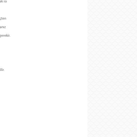
k ısı
eçten
anız
gerekir.
lir.