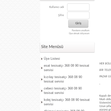
Kullanıcı adı
Şifre
Parolamı unuttum
Üye olmak istiyorum
Site Menüsü
Üye Listesi
HER BÖL
esat tesisatçı 368 08 90 tesisat
servisi
BİR TELE
kızılay tesisatçı 368 08 90
PAZAR GÜ
tesisat servisi
cebeci tesisatçı 368 08 90
tesisat servisi
Kapalı de
kolej tesisatçı 368 08 90 tesisat
tıkalı old
Sistemini
servisi
Uzun yıll
yüzünü gö