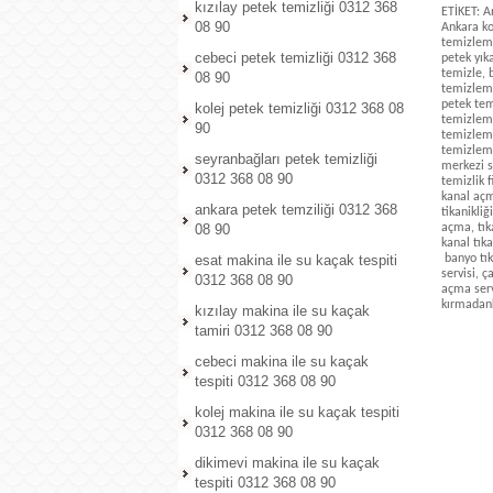
kızılay petek temizliği 0312 368
ETİKET: A
08 90
Ankara ko
temizleme
cebeci petek temizliği 0312 368
petek yık
temizle, 
08 90
temizleme
petek tem
kolej petek temizliği 0312 368 08
temizleme
90
temizleme
temizleme
seyranbağları petek temizliği
merkezi s
0312 368 08 90
temizlik f
kanal açma
ankara petek temziliği 0312 368
tikanikliğ
08 90
açma, tıka
kanal tık
esat makina ile su kaçak tespiti
banyo tık
servisi, 
0312 368 08 90
açma serv
kırmadank
kızılay makina ile su kaçak
tamiri 0312 368 08 90
cebeci makina ile su kaçak
tespiti 0312 368 08 90
kolej makina ile su kaçak tespiti
0312 368 08 90
dikimevi makina ile su kaçak
tespiti 0312 368 08 90