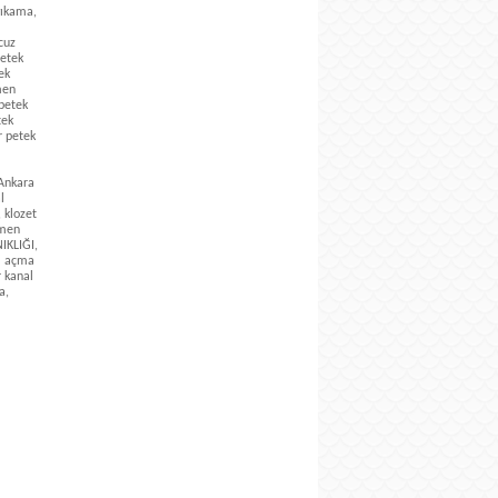
yıkama,
cuz
petek
ek
men
petek
tek
r petek
 Ankara
l
, klozet
kmen
IKLIĞI,
al açma
r kanal
a,