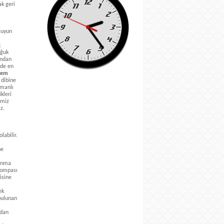
ak geri
suyun
k
oğuk
ından
nde en
tem
 dibine
ımanlı
kleri
emiz
z.
labilir.
ne
sınma
 pompası
isine
ek
bulunan
adan