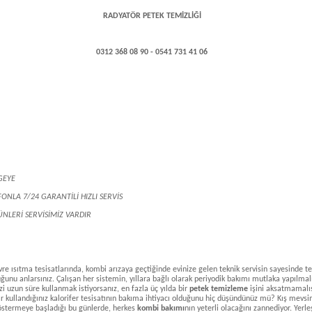
RADYATÖR PETEK TEMİZLİĞİ
0312 368 08 90 - 0541 731 41 06
GEYE
FONLA 7/24 GARANTİLİ HIZLI SERVİS
NLERİ SERVİSİMİZ VARDIR
vre ısıtma tesisatlarında, kombi arızaya geçtiğinde evinize gelen teknik servisin sayesinde te
uğunu anlarsınız. Çalışan her sistemin, yıllara bağlı olarak periyodik bakımı mutlaka yapılmalı
zi uzun süre kullanmak istiyorsanız, en fazla üç yılda bir
petek temizleme
işini aksatmamalıs
ar kullandığınız kalorifer tesisatının bakıma ihtiyacı olduğunu hiç düşündünüz mü? Kış mevsi
stermeye başladığı bu günlerde, herkes
kombi bakımı
nın yeterli olacağını zannediyor. Yerle