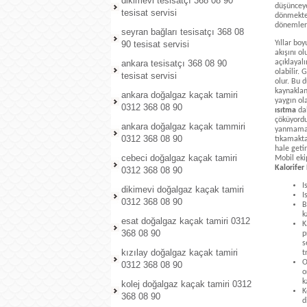
dikimevi tesisatçı 368 08 90
düşünceye
tesisat servisi
dönmekte
dönemlerde
seyran bağları tesisatçı 368 08
90 tesisat servisi
Yıllar bo
akışını o
ankara tesisatçı 368 08 90
açıklayal
olabilir.
tesisat servisi
olur. Bu 
kaynaklan
ankara doğalgaz kaçak tamiri
yaygın ola
0312 368 08 90
ısıtma
dah
çöküyordu
ankara doğalgaz kaçak tammiri
yanmamas
0312 368 08 90
tıkamaktad
hale geti
cebeci doğalgaz kaçak tamiri
Mobil eki
Kalorifer
0312 368 08 90
I
dikimevi doğalgaz kaçak tamiri
I
0312 368 08 90
B
k
esat doğalgaz kaçak tamiri 0312
K
368 08 90
p
s
kızılay doğalgaz kaçak tamiri
t
O
0312 368 08 90
o
k
kolej doğalgaz kaçak tamiri 0312
K
368 08 90
d