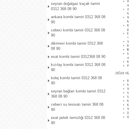
H
seyran doğalgaz kaçak tamiri
v
0312 368 08 90
3
t
ankara kombi tamiri 0312 368 08
Y
90
k
K
cebeci kombi tamiri 0312 368 08
g
E
90
<
1
dikimevi kombi tamiri 0312 368
K
08 90
K
S
esat kombi tamiri 0312368 08 90
ı
K
kızılay kombi tamiri 0312 368 08
P
90
DİĞER H
kolej kombi tamiri 0312 368 08
R
90
M
Y
seyran bağları kombi tamiri 0312
S
368 08 90
S
K
cebeci su tesisatı tamiri 368 08
K
90
T
D
esat petek temizliği 0312 368 08
D
90