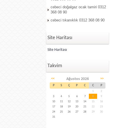
cebeci doğalgaz ocak tamiri 0312
368 08 90
cebeci tıkanıklık 0312 368 08 90
Site Haritası
Site Haritası
Takvim
<<
Ağustos 2026
>>
P
S
Ç
P
C
C
P
1
2
3
4
5
6
7
8
9
10
11
12
13
14
15
16
17
18
19
20
21
22
23
24
25
26
27
28
29
30
31