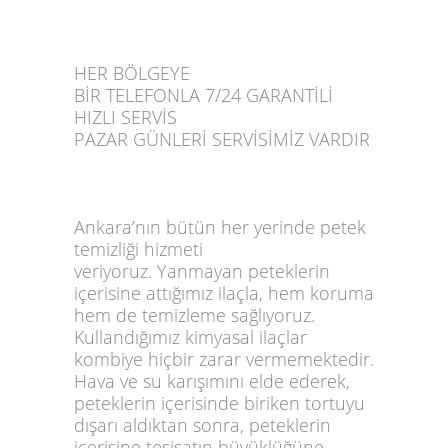
HER BÖLGEYE
BİR TELEFONLA 7/24 GARANTİLİ
HIZLI SERVİS
PAZAR GÜNLERİ SERVİSİMİZ VARDIR
Ankara’nın bütün her yerinde
petek
temizliği
hizmeti
veriyoruz.
Yanmayan petekler
in
içerisine attığımız ilaçla, hem koruma
hem de temizleme sağlıyoruz.
Kullandığımız kimyasal ilaçlar
kombiye hiçbir zarar vermemektedir.
Hava ve su karışımını elde ederek,
peteklerin içerisinde biriken tortuyu
dışarı aldıktan sonra, peteklerin
içerisine tesisatın büyüklüğüne