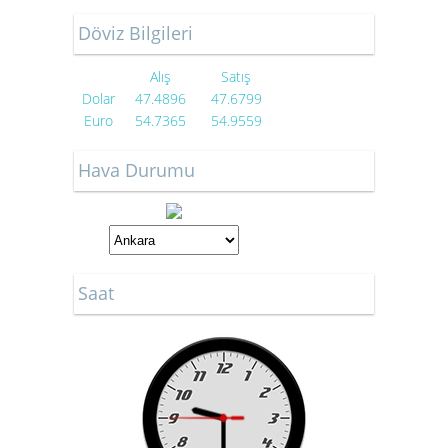
Döviz Bilgileri
Alış
Satış
Dolar
47.4896
47.6799
Euro
54.7365
54.9559
Hava Durumu
Saat