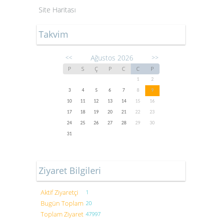
Site Haritası
Takvim
Ağustos 2026
<<
>>
P
S
Ç
P
C
C
P
1
2
3
4
5
6
7
8
9
10
11
12
13
14
15
16
17
18
19
20
21
22
23
24
25
26
27
28
29
30
31
Ziyaret Bilgileri
Aktif Ziyaretçi
1
Bugün Toplam
20
Toplam Ziyaret
47997