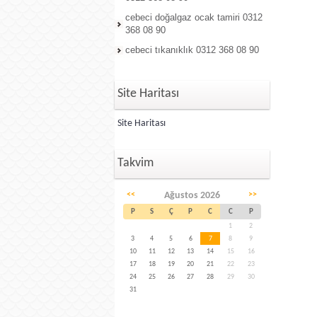
cebeci doğalgaz ocak tamiri 0312
368 08 90
cebeci tıkanıklık 0312 368 08 90
Site Haritası
Site Haritası
Takvim
<<
Ağustos 2026
>>
P
S
Ç
P
C
C
P
1
2
3
4
5
6
7
8
9
10
11
12
13
14
15
16
17
18
19
20
21
22
23
24
25
26
27
28
29
30
31