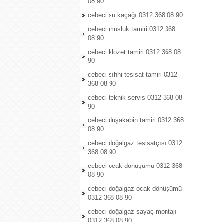
08 90
cebeci su kaçağı 0312 368 08 90
cebeci musluk tamiri 0312 368
08 90
cebeci klozet tamiri 0312 368 08
90
cebeci sıhhi tesisat tamiri 0312
368 08 90
cebeci teknik servis 0312 368 08
90
cebeci duşakabin tamiri 0312 368
08 90
cebeci doğalgaz tesisatçısı 0312
368 08 90
cebeci ocak dönüşümü 0312 368
08 90
cebeci doğalgaz ocak dönüşümü
0312 368 08 90
cebeci doğalgaz sayaç montajı
0312 368 08 90