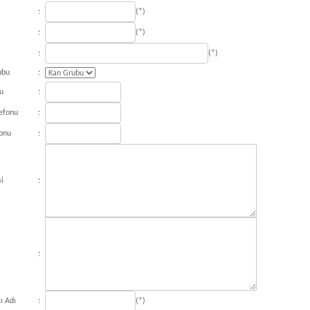
:
(*)
:
(*)
:
(*)
ubu
:
u
:
efonu
:
fonu
:
si
:
:
ı Adı
:
(*)