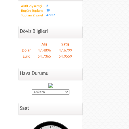
Aktif Ziyaretçi
2
Bugün Toplam
39
Toplam Ziyaret
47937
Döviz Bilgileri
Alış
Satış
Dolar
47.4896
47.6799
Euro
54.7365
54.9559
Hava Durumu
Saat