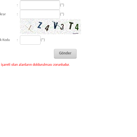
:
(*)
ekrar
:
(*)
ik Kodu
:
(*)
 işareti olan alanların doldurulması zorunludur.