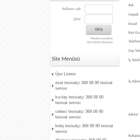
Adı
Kullanıcı adı
Soyadı
Şifre
Email
Kan Gr
Parolamı unuttum
Telefon
Üye olmak istiyorum
Cep Tel
Site Menüsü
İş Tele
Üye Listesi
İş Adre
esat tesisatçı 368 08 90 tesisat
servisi
kızılay tesisatçı 368 08 90
tesisat servisi
cebeci tesisatçı 368 08 90
Adresi
tesisat servisi
kolej tesisatçı 368 08 90 tesisat
servisi
Kullanıc